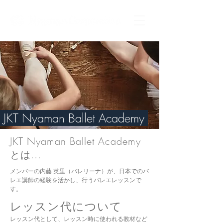
JKT Nyaman Ballet Academy
JKT Nyaman Ballet Academy
とは...
メンバーの内藤 英里（バレリーナ）が、日本でのバ
レエ講師の経験を活かし、行うバレエレッスンで
す。
レッスン代について
レッスン代として、レッスン時に使われる教材など