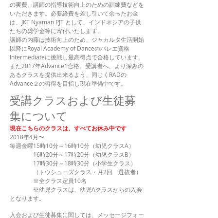
の実費、講師の指導技術向上のための訓練費などを
いただきます。必要経費を差し引いて余ったお金
は、JKT Nyaman PJT として、インドネシアの子供
たちの奨学金等に寄付いたします。
講師の内藤は技術向上のため、ジャカルタ生活開始
以降にRoyal Academy of Danceのバレエ資格
Intermediateに挑戦し最高得点で合格しています。
また2017年Advance1合格。受講者へ、より深みの
あるクラスを提供出来るよう、同じくRADの
Advance２の習得を目指し現在準備中です。
受講クラスおよび生徒募
集について
現在こちらのクラスは、すべてお休み中です
2018年4月〜
毎週金曜15時10分～16時10分（幼児クラスA）
16時20分～17時20分（幼児クラスB）
17時30分～18時30分（小学生クラス）
（トウシューズクラス・月2回 選抜者）
※全クラス定員10名
※幼児クラスは、幼児Aクラスからの入会
となります。
入会および生徒募集に関しては、メッセージフォー