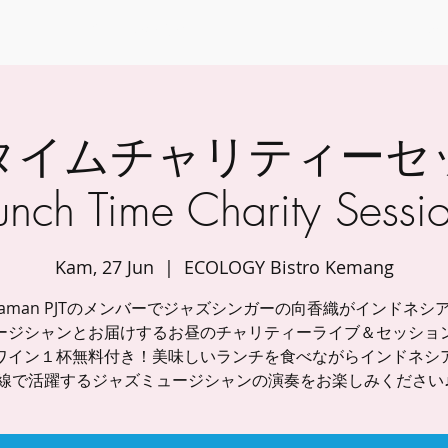
トップ
会社概要
イベント
コミュニティコンサル
タイムチャリティーセ
unch Time Charity Sessi
Kam, 27 Jun
  |  
ECOLOGY Bistro Kemang
 Nyaman PJTのメンバーでジャズシンガーの向香織がインドネシ
ージシャンとお届けするお昼のチャリティーライブ＆セッショ
ワイン１杯無料付き！美味しいランチを食べながらインドネシ
線で活躍するジャズミュージシャンの演奏をお楽しみください