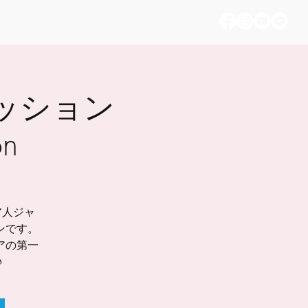
Nyaman PJT memory
お問い合わせ
ッション
on
ア人ジャ
ンです。
アの第一
♪