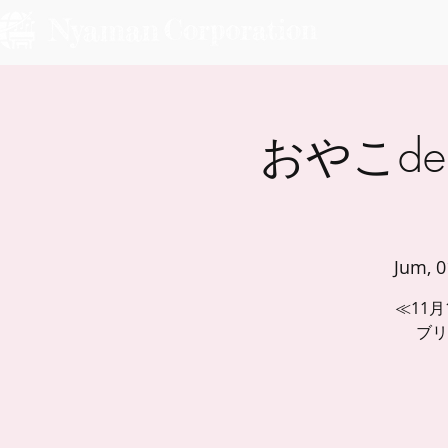
おやこde
Jum, 
≪1
ブリ