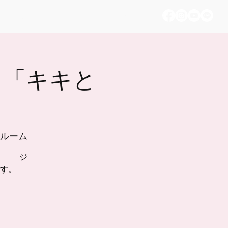
Nyaman PJT memory
お問い合わせ
2 「キキと
ョンルーム
≫ ジ
す。