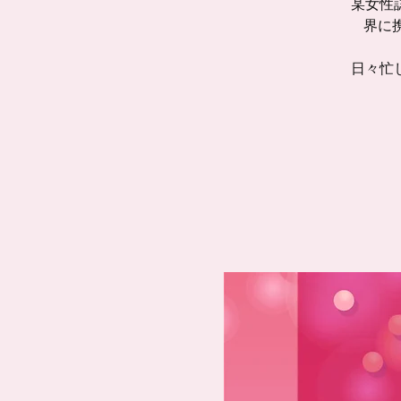
某女性
界に携
日々忙