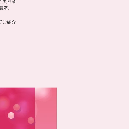
で美容業
容講座。
てご紹介