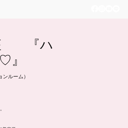
Nyaman PJT memory
お問い合わせ
座 『ハ
k♡』
クションルーム）
す。