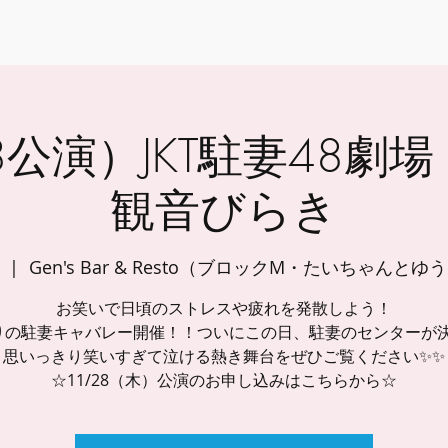
トップ
会社概要
イベント
コミュニティコンサル
8公演）JKT駐妻48劇場 w
観音びらき
  |  
Gen's Bar & Resto（ブロックM・たいちゃんと
お笑いで日頃のストレスや疲れを発散しよう！
りの駐妻キャバレー開催！！ついにこの日、駐妻のセンターが
思いっきり笑いすぎて泣ける熱き舞台をぜひご覧ください✨✨
☆11/28（木）公演のお申し込みはこちらから☆