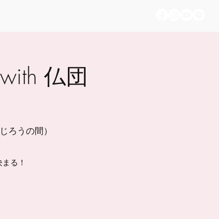
Nyaman PJT memory
お問い合わせ
ith 仏団
ゆうじろうの間）
決まる！